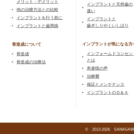
メリット・デメリット
インプラントと天然歯の
他の治療方法との比較
違い
インプラントを行う前に
インプラントと
歯ぎしりやくいしばり
インプラントと歯周病
インプラントが気になる方
骨造成について
インフォームドコンセン
骨造成
とは
骨造成の治療法
患者様の声
治療費
保証とメンテナンス
インプラントのＱ＆Ａ
© 2013-2026 SANAGAWA 