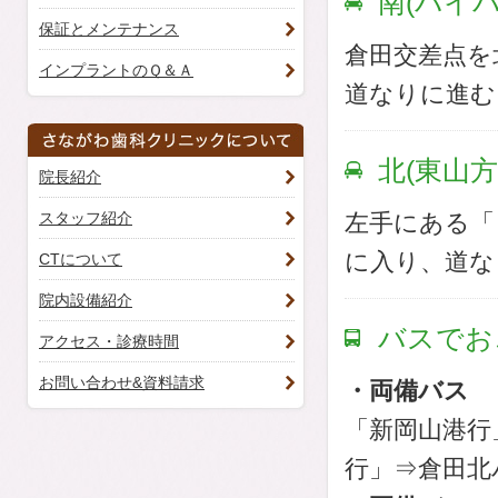
南(バイ
保証とメンテナンス
倉田交差点を
インプラントのＱ＆Ａ
道なりに進む
北(東山
院長紹介
スタッフ紹介
左手にある「
に入り、道な
CTについて
院内設備紹介
バスでお
アクセス・診療時間
お問い合わせ&資料請求
・両備バス
「新岡山港行
行」⇒倉田北