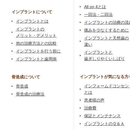
All on 4とは
インプラントについて
一回法・二回法
インプラントとは
インプラントの治療の流
インプラントの
痛みを少なくするために
メリット・デメリット
インプラントと天然歯の
他の治療方法との比較
違い
インプラントを行う前に
インプラントと
歯ぎしりやくいしばり
インプラントと歯周病
インプラントが気になる方
骨造成について
インフォームドコンセン
骨造成
とは
骨造成の治療法
患者様の声
治療費
保証とメンテナンス
インプラントのＱ＆Ａ