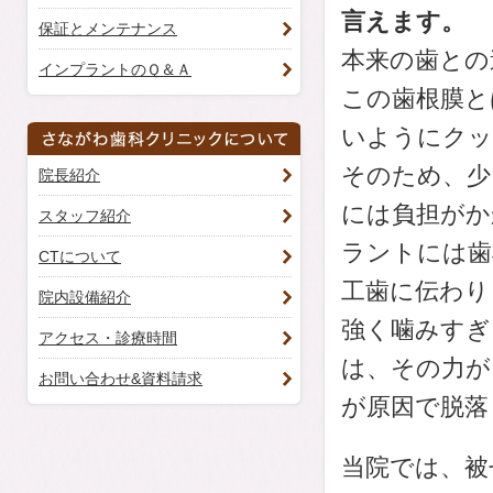
言えます。
保証とメンテナンス
本来の歯との
インプラントのＱ＆Ａ
この歯根膜と
いようにクッ
そのため、少
院長紹介
には負担がか
スタッフ紹介
ラントには歯
CTについて
工歯に伝わり
院内設備紹介
強く噛みすぎ
アクセス・診療時間
は、その力が
お問い合わせ&資料請求
が原因で脱落
当院では、被