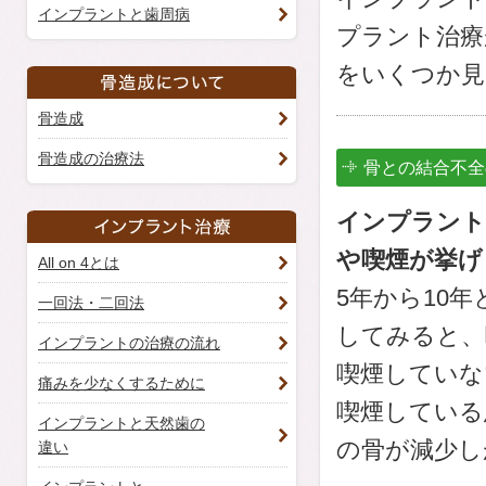
インプラントと歯周病
プラント治療
をいくつか見
骨造成
骨造成の治療法
骨との結合不全
インプラント
や喫煙が挙げ
All on 4とは
5年から10
一回法・二回法
してみると、
インプラントの治療の流れ
喫煙していな
痛みを少なくするために
喫煙している
インプラントと天然歯の
の骨が減少し
違い