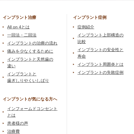
インプラント治療
インプラント症例
All on 4とは
症例紹介
一回法・二回法
インプラント上部構造の
比較
インプラントの治療の流れ
インプラントの安全性と
痛みを少なくするために
寿命
インプラントと天然歯の
インプラント周囲炎とは
違い
インプラントの失敗症例
インプラントと
歯ぎしりやくいしばり
インプラントが気になる方へ
インフォームドコンセント
とは
患者様の声
治療費