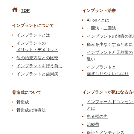
TOP
インプラント治療
All on 4とは
インプラントについて
一回法・二回法
インプラントとは
インプラントの治療の流
インプラントの
痛みを少なくするために
メリット・デメリット
インプラントと天然歯の
他の治療方法との比較
違い
インプラントを行う前に
インプラントと
歯ぎしりやくいしばり
インプラントと歯周病
インプラントが気になる方
骨造成について
インフォームドコンセン
骨造成
とは
骨造成の治療法
患者様の声
治療費
保証とメンテナンス