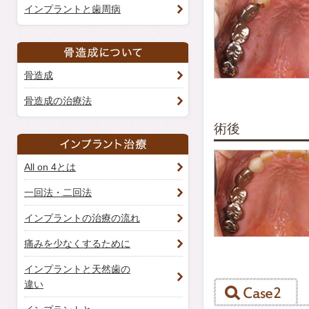
インプラントと歯周病
骨造成
骨造成の治療法
術後
All on 4とは
一回法・二回法
インプラントの治療の流れ
痛みを少なくするために
インプラントと天然歯の
違い