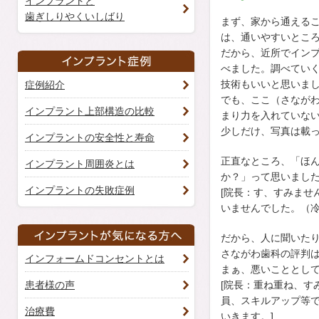
インプラントと
歯ぎしりやくいしばり
まず、家から通える
は、通いやすいとこ
だから、近所でイン
べました。調べてい
技術もいいと思いま
症例紹介
でも、ここ（さなが
インプラント上部構造の比較
まり力を入れていな
少しだけ、写真は載
インプラントの安全性と寿命
正直なところ、「ほ
インプラント周囲炎とは
か？」って思いまし
インプラントの失敗症例
[院長：す、すみませ
いませんでした。（冷
だから、人に聞いた
さながわ歯科の評判
インフォームドコンセントとは
まぁ、悪いこととし
患者様の声
[院長：重ね重ね、す
員、スキルアップ等
治療費
いきます。]