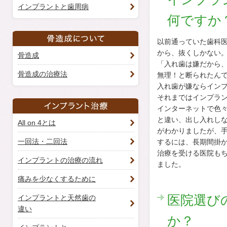
インプラントと歯周病
何ですか
以前通っていた歯科
から、抜くしかない
骨造成
「入れ歯は嫌だから
骨造成の治療法
無理！と断られたん
入れ歯が嫌ならイン
それまではインプラ
インターネットで色
と違い、出し入れし
All on 4とは
がわかりましたが、
一回法・二回法
するには、長期間掛
治療を受ける医院も
インプラントの治療の流れ
ました。
痛みを少なくするために
医院選び
インプラントと天然歯の
違い
か？